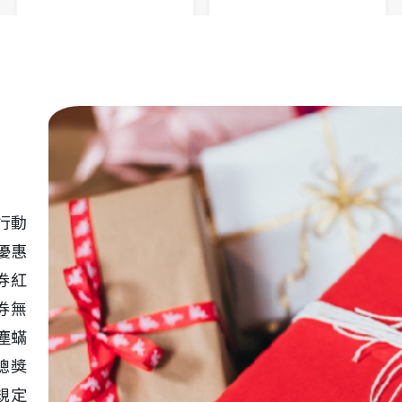
或行動
優惠
券紅
券無
塵蟎
！總獎
規定