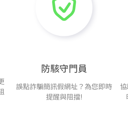
防駭守門員
更
誤點詐騙簡訊假網址？為您即時
協
阻
提醒與阻擋!