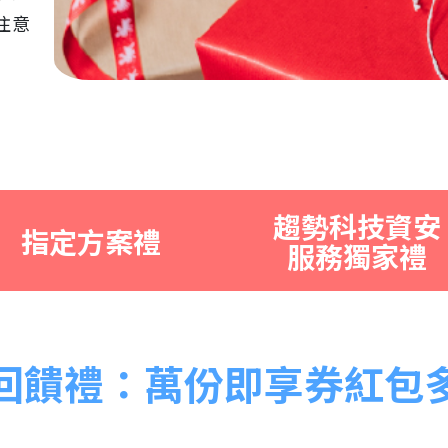
注意
趨勢科技資安
指定方案禮
服務獨家禮
回饋禮：萬份即享券紅包